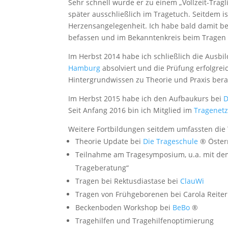
Sehr schnell wurde er zu einem „Vollzeit-Tragl
später ausschließlich im Tragetuch. Seitdem i
Herzensangelegenheit. Ich habe bald damit b
befassen und im Bekanntenkreis beim Tragen 
Im Herbst 2014 habe ich schließlich die Ausbi
Hamburg
absolviert und die Prüfung erfolgre
Hintergrundwissen zu Theorie und Praxis ber
Im Herbst 2015 habe ich den Aufbaukurs bei
D
Seit Anfang 2016 bin ich Mitglied im
Tragenet
Weitere Fortbildungen seitdem umfassten di
Theorie Update bei
Die Trageschule
® Öster
Teilnahme am Tragesymposium, u.a. mit de
Trageberatung“
Tragen bei Rektusdiastase bei
ClauWi
Tragen von Frühgeborenen bei Carola Reiter
Beckenboden Workshop bei
BeBo
®
Tragehilfen und Tragehilfenoptimierung