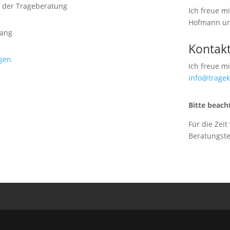
 der Trageberatung
Ich freue m
Hofmann u
sang
Kontak
agen
Ich freue m
info@trage
Bitte beach
Für die Zeit
Beratungst