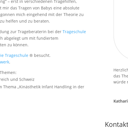
ing“ – erst in verschiedenen Tragehilfen,
st mir das Tragen von Babys eine absolute
egonnen mich eingehend mit der Theorie zu
zu helfen und zu beraten.
ldung zur Trageberaterin bei der
Trageschule
ich abgelegt um mit fundiertem
aten zu können.
ie Trageschule
® besucht.
zwerk
.
Herzlic
e Themen:
das Th
reich und Schweiz
würde m
m Thema „
Kinästhetik Infant Handling in der
Kathar
Kontak