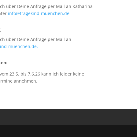
ich über Deine Anfrage per Mail an Katharina
nter
info@tragekind-muenchen.de.
t
ich über Deine Anfrage per Mail an
kind-muenchen.de.
ten:
 vom 23.5. bis 7.6.26 kann ich leider keine
ermine annehmen.