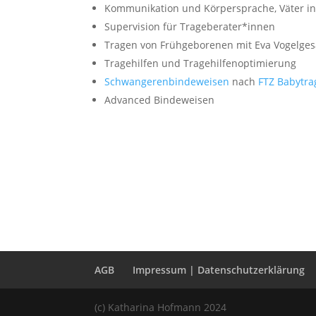
Kommunikation und Körpersprache, Väter in
Supervision für Trageberater*innen
Tragen von Frühgeborenen mit Eva Vogelge
Tragehilfen und Tragehilfenoptimierung
Schwangerenbindeweisen
nach
FTZ Babytr
Advanced Bindeweisen
AGB
Impressum | Datenschutzerklärung
(c) Katharina Hofmann 2024